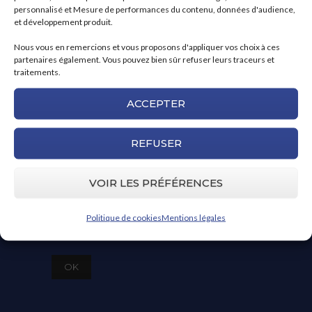
ensembles, nous vous garantissons une
personnalisé et Mesure de performances du contenu, données d'audience,
et développement produit.
collaboration sécurisée, simple, qualitative et
compétitive.
Nous vous en remercions et vous proposons d'appliquer vos choix à ces
partenaires également. Vous pouvez bien sûr refuser leurs traceurs et
traitements.
S’INSCRIRE À NOTRE NEWSLETTER
ACCEPTER
REFUSER
RGPD
En cochant cette case, j'accepte que mes
VOIR LES PRÉFÉRENCES
données soient collectées en vue de recevoir la
Politique de cookies
Mentions légales
newsletter.