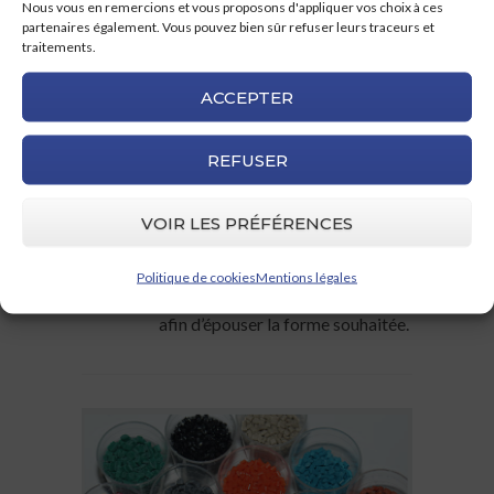
Nous vous en remercions et vous proposons d'appliquer vos choix à ces
By Romain
Aucun
partenaires également. Vous pouvez bien sûr refuser leurs traceurs et
commentaire pour le moment
traitements.
conception moule injection
,
moule
injection plastique
,
outillage injection
ACCEPTER
plastique
Le Moulage par injection est un
REFUSER
procédé couramment appliqué
dans la fabrication des pièces
VOIR LES PRÉFÉRENCES
plastiques. Il s’agit d’ injecter une
matière plastique chauffée dans
Politique de cookies
Mentions légales
un moule d’ injection plastique,
afin d’épouser la forme souhaitée.