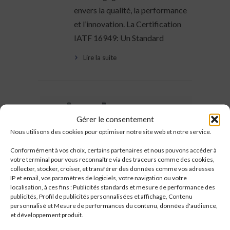
envers la qualité, la performance
et l’innovation. La Certification
IATF 16949: Un Standard
Lire la suite
Gérer le consentement
Nous utilisons des cookies pour optimiser notre site web et notre service.
Conformément à vos choix, certains partenaires et nous pouvons accéder à
votre terminal pour vous reconnaître via des traceurs comme des cookies,
collecter, stocker, croiser, et transférer des données comme vos adresses
IP et email, vos paramètres de logiciels, votre navigation ou votre
localisation, à ces fins : Publicités standards et mesure de performance des
CONCEPTION D’UN
24
publicités, Profil de publicités personnalisées et affichage, Contenu
MOULE D’INJECTION
personnalisé et Mesure de performances du contenu, données d'audience,
et développement produit.
Mai
PLASTIQUE