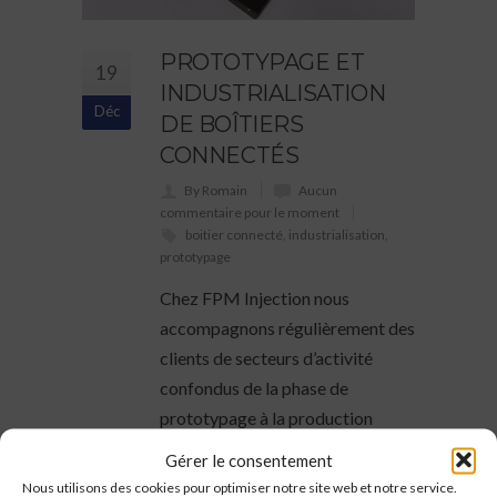
PROTOTYPAGE ET
19
INDUSTRIALISATION
Déc
DE BOÎTIERS
CONNECTÉS
By Romain
Aucun
commentaire pour le moment
boitier connecté
,
industrialisation
,
prototypage
Chez FPM Injection nous
accompagnons régulièrement des
clients de secteurs d’activité
confondus de la phase de
prototypage à la production
série.
Gérer le consentement
Nous utilisons des cookies pour optimiser notre site web et notre service.