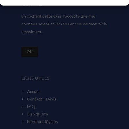
RGPD
En cochant cette case, j'accepte que mes
données soient collectées en vue de recevoir la
newsletter.
LIENS UTILES
Accueil
Contact – Devis
FAQ
Plan du site
Mentions légales