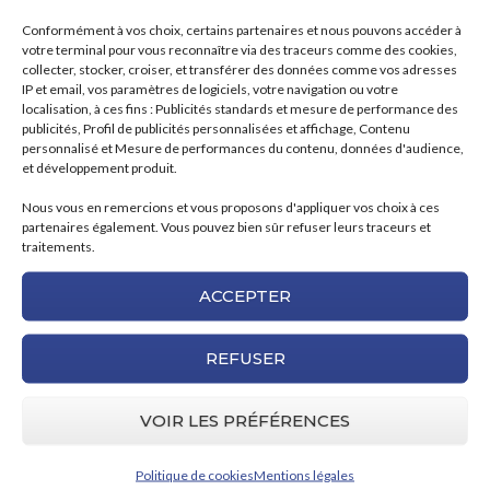
Conformément à vos choix, certains partenaires et nous pouvons accéder à
votre terminal pour vous reconnaître via des traceurs comme des cookies,
collecter, stocker, croiser, et transférer des données comme vos adresses
IP et email, vos paramètres de logiciels, votre navigation ou votre
localisation, à ces fins : Publicités standards et mesure de performance des
publicités, Profil de publicités personnalisées et affichage, Contenu
personnalisé et Mesure de performances du contenu, données d'audience,
et développement produit.
Spécialiste de l’injection plastique en Chine
Nous vous en remercions et vous proposons d'appliquer vos choix à ces
depuis plus de 15 ans. De l’étude à
partenaires également. Vous pouvez bien sûr refuser leurs traceurs et
traitements.
l’industrialisation des pièces et sous-
ensembles, nous vous garantissons une
ACCEPTER
collaboration sécurisée, simple, qualitative et
compétitive.
REFUSER
S’INSCRIRE À NOTRE NEWSLETTER
VOIR LES PRÉFÉRENCES
Politique de cookies
Mentions légales