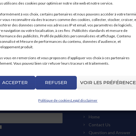
s utilisons des cookies pour optimiser notre site web et notre service.
formément à vos choix, certains partenaires et nous pouvons accéder à votre termi
r vous reconnaître via des traceurs comme des cookies, collecter, stocker, croiser, e
nsférer des données comme vos adresses IP et email, vos paramètres de logiciels,
re navigation ou votre localisation, à ces fins : Publicités standards et mesure de
formance des publicités, Profil de publicités personnalisées et affichage, Contenu
sonnalisé et Mesure de performances du contenu, données d'audience, et
eloppement produit.
s vous en remercions et vous proposons d'appliquer vos choix à ces partenaires
lement. Vous pouvez bien sûr refuser leurs traceurs et traitements.
ACCEPTER
REFUSER
VOIR LES PRÉFÉRENCE
Politique de cookies
Legal disclaimer
 FOR OUR NEWSLETTER
USEFUL LINKS
Home
Contact Us
Question and Answer