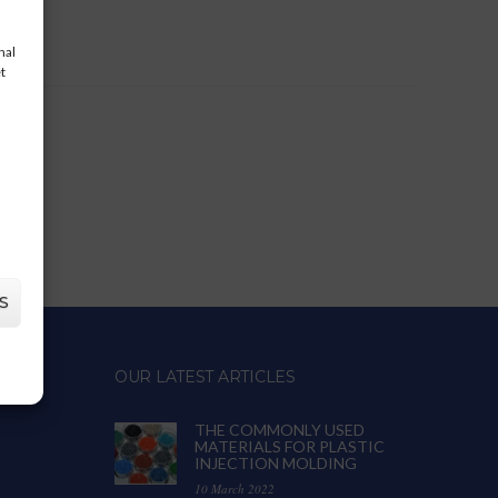
nal
t
S
OUR LATEST ARTICLES
THE COMMONLY USED
MATERIALS FOR PLASTIC
INJECTION MOLDING
10 March 2022