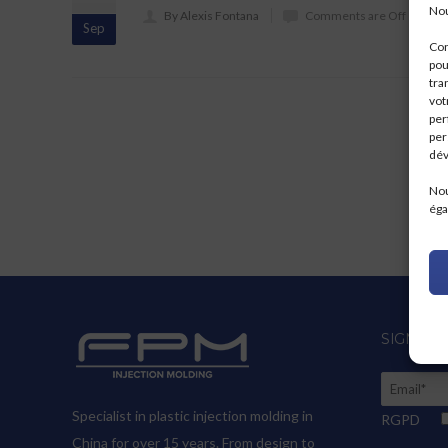
Nou
By Alexis Fontana
Comments are Off
Sep
Con
pou
tra
vot
per
per
dév
Nou
éga
SIGN UP
Specialist in plastic injection molding in
RGPD
China for over 15 years. From design to